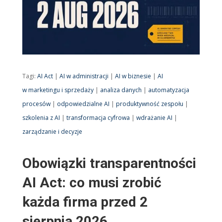
Tagi:
AI Act
|
AI w administracji
|
AI w biznesie
|
AI
w marketingu i sprzedaży
|
analiza danych
|
automatyzacja
procesów
|
odpowiedzialne AI
|
produktywność zespołu
|
szkolenia z AI
|
transformacja cyfrowa
|
wdrażanie AI
|
zarządzanie i decyzje
Obowiązki transparentności
AI Act: co musi zrobić
każda firma przed 2
sierpnia 2026