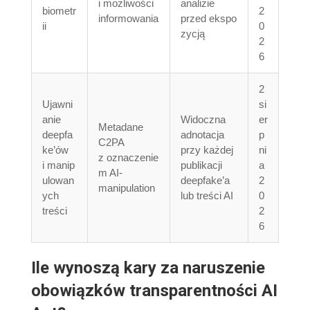
i możliwości
analizie
biometr
2
informowania
przed ekspo
ii
0
zycją
2
6
2
Ujawni
si
anie
Widoczna
er
Metadane
deepfa
adnotacja
p
C2PA
ke’ów
przy każdej
ni
z oznaczenie
i manip
publikacji
a
m AI-
ulowan
deepfake’a
2
manipulation
ych
lub treści AI
0
treści
2
6
Ile wynoszą kary za naruszenie
obowiązków transparentności AI