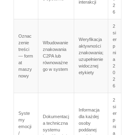
interakcji
2
6
2
si
Oznac
Weryfikacja
er
zenie
Wbudowanie
aktywności
p
treści
znakowania
znakowania;
ni
— form
C2PA lub
uzupełnienie
a
at
równoważne
widocznej
2
maszy
go w system
etykiety
0
nowy
2
6
2
si
Informacja
Syste
er
Dokumentacj
dla każdej
my
p
a techniczna
osoby
emocji
ni
systemu
poddanej
/
a