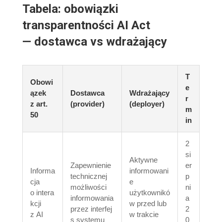
Tabela: obowiązki
transparentności AI Act
— dostawca vs wdrażający
T
Obowi
e
ązek
Dostawca
Wdrażający
r
z art.
(provider)
(deployer)
m
50
in
2
si
Aktywne
Zapewnienie
er
Informa
informowani
technicznej
p
cja
e
możliwości
ni
o intera
użytkownikó
informowania
a
kcji
w przed lub
przez interfej
2
z AI
w trakcie
s systemu
0