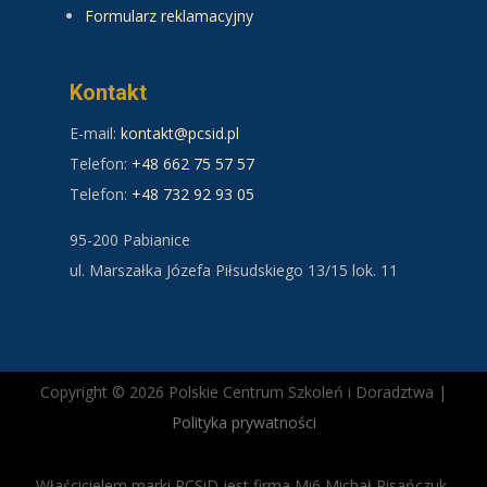
Formularz reklamacyjny
Kontakt
E-mail:
kontakt@pcsid.pl
Telefon:
+48 662 75 57 57
Telefon:
+48 732 92 93 05
95-200 Pabianice
ul. Marszałka Józefa Piłsudskiego 13/15 lok. 11
Copyright © 2026 Polskie Centrum Szkoleń i Doradztwa |
Polityka prywatności
Właścicielem marki PCSiD jest firma Mi6 Michał Pisańczuk,