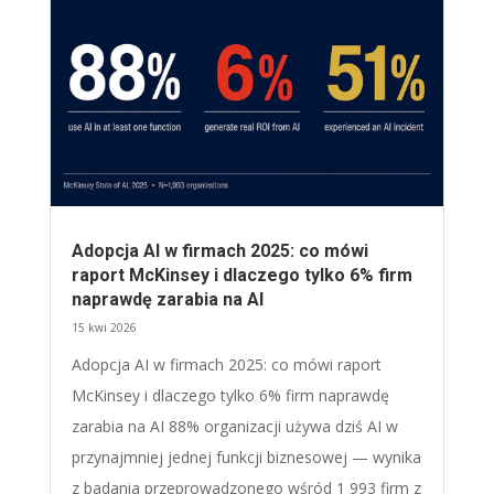
Adopcja AI w firmach 2025: co mówi
raport McKinsey i dlaczego tylko 6% firm
naprawdę zarabia na AI
15 kwi 2026
Adopcja AI w firmach 2025: co mówi raport
McKinsey i dlaczego tylko 6% firm naprawdę
zarabia na AI 88% organizacji używa dziś AI w
przynajmniej jednej funkcji biznesowej — wynika
z badania przeprowadzonego wśród 1 993 firm z