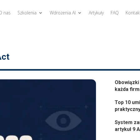
O nas
Szkolenia
Wdrożenia AI
Artykuły
FAQ
Kontak
Act
Obowiązki 
każda firm
Top 10 umi
praktyczn
System za
artykuł 9 A