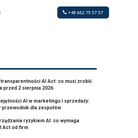
t
+48 662 75 57 57
transparentności AI Act: co musi zrobić
a przed 2 sierpnia 2026
ejętności AI w marketingu i sprzedaży:
y przewodnik dla zespołów
rządzania ryzykiem AI: co wymaga
I Act od firm