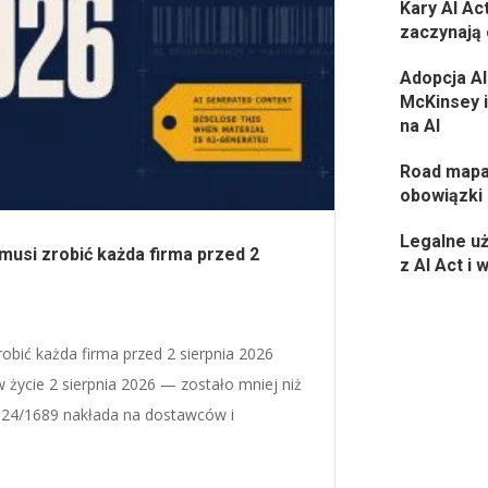
Kary AI Ac
zaczynają
Adopcja AI
McKinsey i
na AI
Road mapa 
obowiązki i
Legalne uż
musi zrobić każda firma przed 2
z AI Act i
robić każda firma przed 2 sierpnia 2026
 życie 2 sierpnia 2026 — zostało mniej niż
2024/1689 nakłada na dostawców i