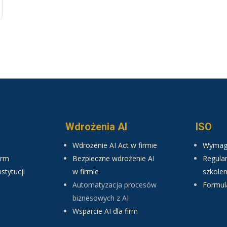
Wdrożenia AI
ISO
Wdrożenie AI Act w firmie
Wymaga
irm
Bezpieczne wdrożenie AI
Regulam
nstytucji
w firmie
szkolen
Automatyzacja procesów
Formul
biznesowych z AI
Wsparcie AI dla firm