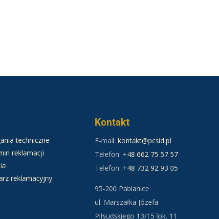
Kontakt
nia techniczne
E-mail:
kontakt@pcsid.pl
in reklamacji
Telefon:
+48 662 75 57 57
ia
Telefon:
+48 732 92 93 05
arz reklamacyjny
95-200 Pabianice
ul. Marszałka Józefa
Piłsudskiego 13/15 lok. 11