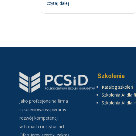
czytaj dalej
Szkolenia
Katalog szkoleń
Szkolenia AI dla f
Jako profesjonalna firma
Szkolenia AI dla i
szkoleniowa wspieramy
rozwój kompetencji
w firmach i instytucjach.
Oferujemy szeroki zakres